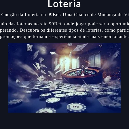
Loteria
Emoção da Loteria na 99Bet: Uma Chance de Mudança de V
do das loterias no site 99Bet, onde jogar pode ser a oportun
perando. Descubra os diferentes tipos de loterias, como partic
promoções que tornam a experiência ainda mais emocionante.