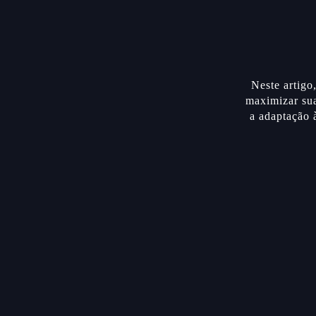
Neste artigo
maximizar sua
a adaptação 