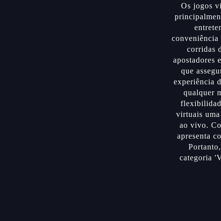
Os jogos v
principalmen
entrete
conveniência 
corridas 
apostadores e
que assegu
experiência d
qualquer m
flexibilida
virtuais um
ao vivo. Co
apresenta co
Portanto
categoria '