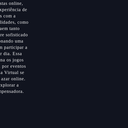
tas online,
xperiência de
is com a
alidades, como
raem tanto
re sofisticado
ionando uma
m participar a
r dia. Essa
rna os jogos
 por eventos
a Virtual se
 azar online.
xplorar a
ompensadora.