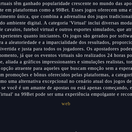
irtuais têm ganhado popularidade crescente no mundo das apos
te em plataformas como a 99Bet. Esses jogos oferecem uma e
nimento única, que combina a adrenalina dos jogos tradiciona
do ambiente digital. A categoria 'Virtual' inclui diversas mod
de cavalos, futebol virtual e outros esportes simulados, que at
xperientes quanto iniciantes. Os jogos são gerados por softwa
ra a aleatoriedade e a imparcialidade dos resultados, proporc
ivertida e justa para todos os jogadores. Os apostadores pode
omento, já que os eventos virtuais são realizados 24 horas po
de, aliada a gráficos impressionantes e simulações realistas, to
a opção atraente para aqueles que buscam emoção sem a espera
m promoções e bônus oferecidos pelas plataformas, a categori
mo uma alternativa excepcional no cenário atual dos jogos de
, se você é um amante de apostas ou está apenas começando, e
Virtual' na 99Bet pode ser uma experiência empolgante e rec
web