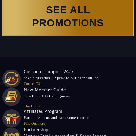
SEE ALL
PROMOTIONS
Customer support 24/7
have a question ? Speak to our agent online
Contact CS
New Member Guide
Check out FAQ and guides
Check now
Affiliates Program
Partner with us and earn some income!
Find Out more
Partnerships
Meet our Brand Ambassadors & Sports Partners