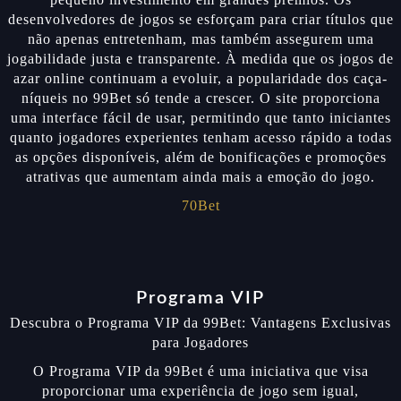
desenvolvedores de jogos se esforçam para criar títulos que
não apenas entretenham, mas também assegurem uma
jogabilidade justa e transparente. À medida que os jogos de
azar online continuam a evoluir, a popularidade dos caça-
níqueis no 99Bet só tende a crescer. O site proporciona
uma interface fácil de usar, permitindo que tanto iniciantes
quanto jogadores experientes tenham acesso rápido a todas
as opções disponíveis, além de bonificações e promoções
atrativas que aumentam ainda mais a emoção do jogo.
70Bet
Programa VIP
Descubra o Programa VIP da 99Bet: Vantagens Exclusivas
para Jogadores
O Programa VIP da 99Bet é uma iniciativa que visa
proporcionar uma experiência de jogo sem igual,