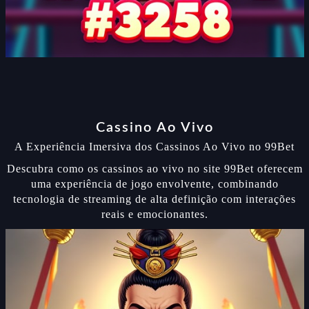
Cassino Ao Vivo
A Experiência Imersiva dos Cassinos Ao Vivo no 99Bet
Descubra como os cassinos ao vivo no site 99Bet oferecem
uma experiência de jogo envolvente, combinando
tecnologia de streaming de alta definição com interações
reais e emocionantes.