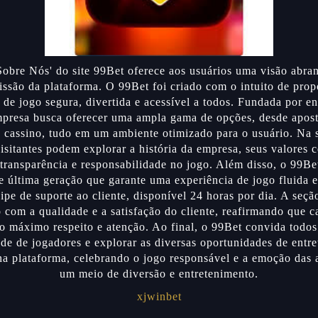
Sobre Nós' do site 99Bet oferece aos usuários uma visão abra
issão da plataforma. O 99Bet foi criado com o intuito de pro
 de jogo segura, divertida e acessível a todos. Fundada por en
mpresa busca oferecer uma ampla gama de opções, desde apost
e cassino, tudo em um ambiente otimizado para o usuário. Na 
isitantes podem explorar a história da empresa, seus valores c
transparência e responsabilidade no jogo. Além disso, o 99Be
e última geração que garante uma experiência de jogo fluida 
pe de suporte ao cliente, disponível 24 horas por dia. A se
com a qualidade e a satisfação do cliente, reafirmando que c
o máximo respeito e atenção. Ao final, o 99Bet convida todos 
e de jogadores e explorar as diversas oportunidades de entr
na plataforma, celebrando o jogo responsável e a emoção das
um meio de diversão e entretenimento.
xjwinbet