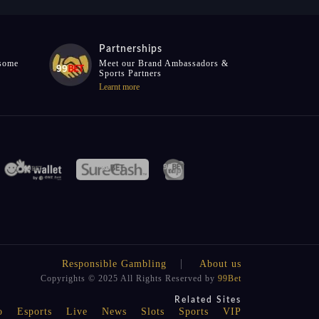
Partnerships
 some
Meet our Brand Ambassadors &
Sports Partners
Learnt more
Responsible Gambling
About us
Copyrights © 2025 All Rights Reserved by
99Bet
Related Sites
o
Esports
Live
News
Slots
Sports
VIP