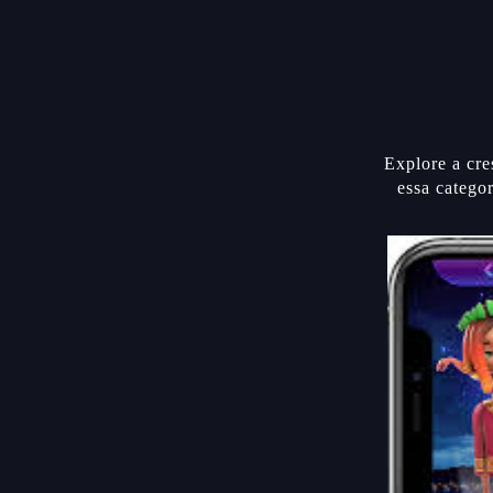
Explore a cre
essa catego