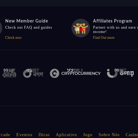
New Member Guide
Affiliates Program
Check out FAQ and guides
Partner with us and earn
income!
Check now
Find Out more
rcade
Eventos
Dicas
Aplicativo
Jogo
Sobre Nós
Casin