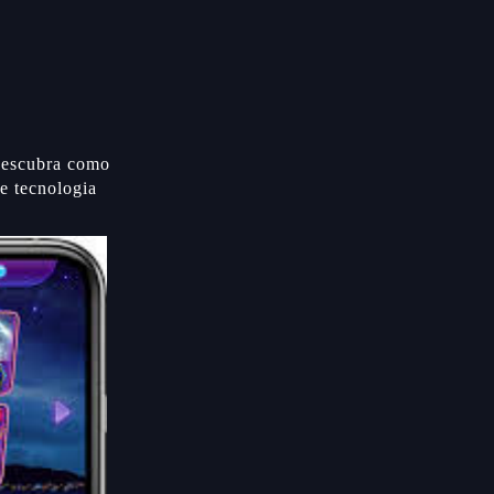
 descubra como
e tecnologia