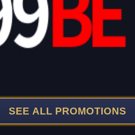
SEE ALL PROMOTIONS