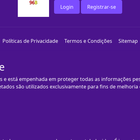
Login
Registrar-se
Políticas de Privacidade
Termos e Condições
Sitemap
de
ios e está empenhada em proteger todas as informações pe
tados são utilizados exclusivamente para fins de melhoria