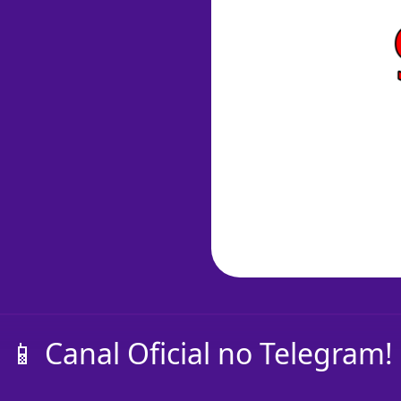
📱 Canal Oficial no Telegram!