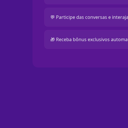
💬 Participe das conversas e interaj
🎁 Receba bônus exclusivos autom