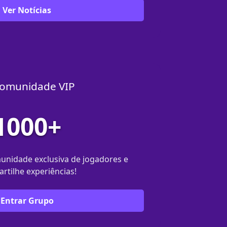
Ver Notícias
Comunidade VIP
1000+
unidade exclusiva de jogadores e
rtilhe experiências!
Entrar Grupo