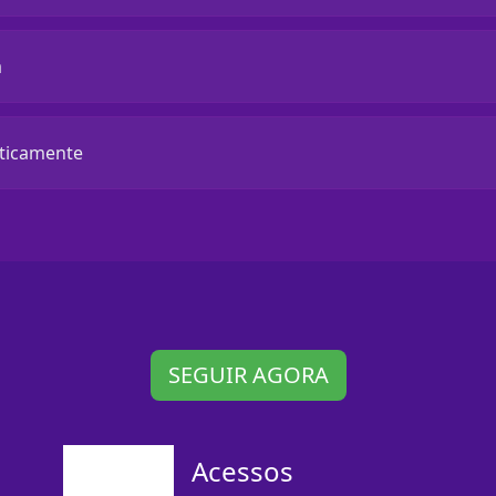
a
aticamente
SEGUIR AGORA
Acessos