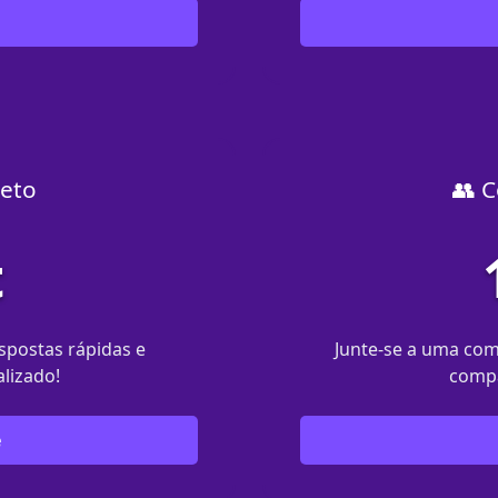
reto
👥 
t
espostas rápidas e
Junte-se a uma com
lizado!
compa
e