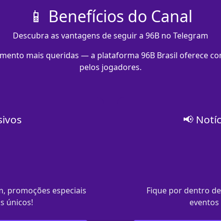
📱 Benefícios do Canal
Descubra as vantagens de seguir a 96B no Telegram
imento mais queridas — a plataforma 96B Brasil oferece 
pelos jogadores.
sivos
📢 Notí
m, promoções especiais
Fique por dentro d
s únicos!
eventos