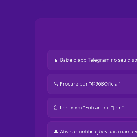
📱 Baixe o app Telegram no seu disp
🔍 Procure por "@96BOficial"
👆 Toque em "Entrar" ou "Join"
🔔 Ative as notificações para não p