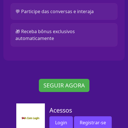
💬 Participe das conversas e interaja
🎁 Receba bônus exclusivos
automaticamente
SEGUIR AGORA
Acessos
Login
Registrar-se