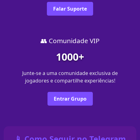
Falar Suporte
👥 Comunidade VIP
1000+
Junte-se a uma comunidade exclusiva de
jogadores e compartilhe experiências!
Entrar Grupo
📱 Como Seguir no Telegram