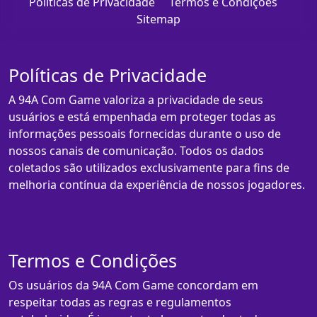
Políticas de Privacidade
Termos e Condições
Sitemap
Políticas de Privacidade
A 94A Com Game valoriza a privacidade de seus
usuários e está empenhada em proteger todas as
informações pessoais fornecidas durante o uso de
nossos canais de comunicação. Todos os dados
coletados são utilizados exclusivamente para fins de
melhoria contínua da experiência de nossos jogadores.
Termos e Condições
Os usuários da 94A Com Game concordam em
respeitar todas as regras e regulamentos