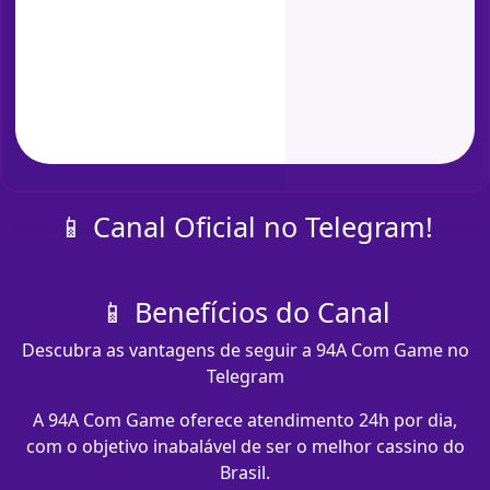
📱 Canal Oficial no Telegram!
📱 Benefícios do Canal
Descubra as vantagens de seguir a 94A Com Game no
Telegram
A 94A Com Game oferece atendimento 24h por dia,
com o objetivo inabalável de ser o melhor cassino do
Brasil.