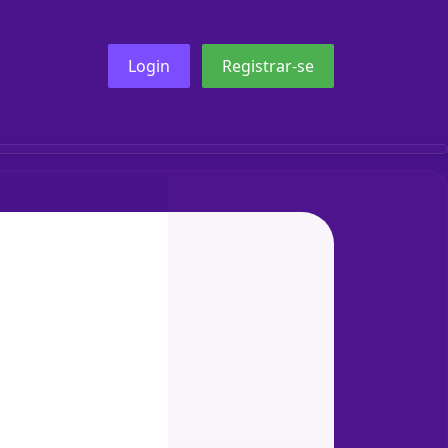
Login
Registrar-se