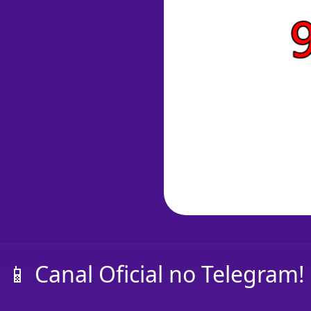
📱 Canal Oficial no Telegram!