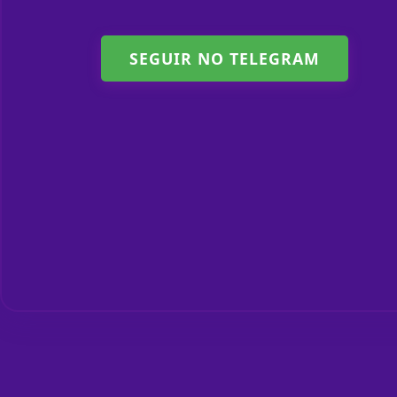
SEGUIR NO TELEGRAM