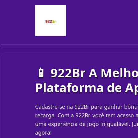
📱 922Br A Melh
Plataforma de A
Cadastre-se na 922Br para ganhar bônu
recarga. Com a 922Br, você tem acesso a
uma experiência de jogo inigualável. J
agora!