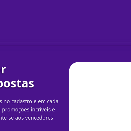
or
postas
s no cadastro e em cada
 promoções incríveis e
unte-se aos vencedores