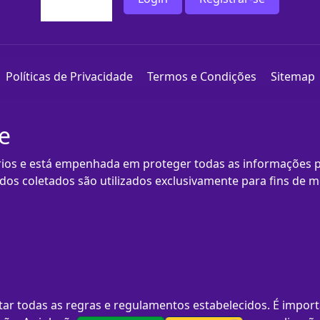
Políticas de Privacidade
Termos e Condições
Sitemap
de
ários e está empenhada em proteger todas as informações 
os coletados são utilizados exclusivamente para fins de m
r todas as regras e regulamentos estabelecidos. É import