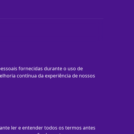
pessoais fornecidas durante o uso de
elhoria contínua da experiência de nossos
ante ler e entender todos os termos antes