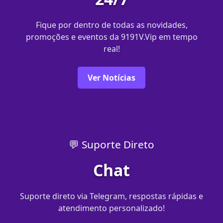
Fique por dentro de todas as novidades,
promoções e eventos da 9191V.Vip em tempo
real!
Ver Notícias
💬 Suporte Direto
Chat
Suporte direto via Telegram, respostas rápidas e
atendimento personalizado!