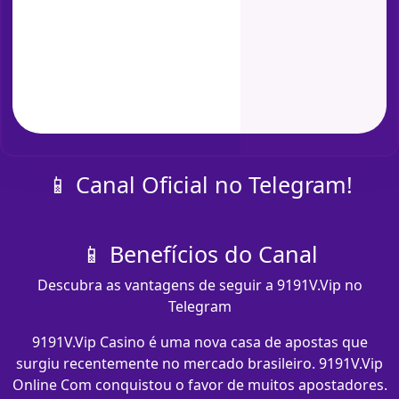
📱 Canal Oficial no Telegram!
📱 Benefícios do Canal
Descubra as vantagens de seguir a 9191V.Vip no
Telegram
9191V.Vip Casino é uma nova casa de apostas que
surgiu recentemente no mercado brasileiro. 9191V.Vip
Online Com conquistou o favor de muitos apostadores.