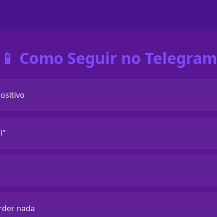
📱 Como Seguir no Telegram
ositivo
l"
erder nada