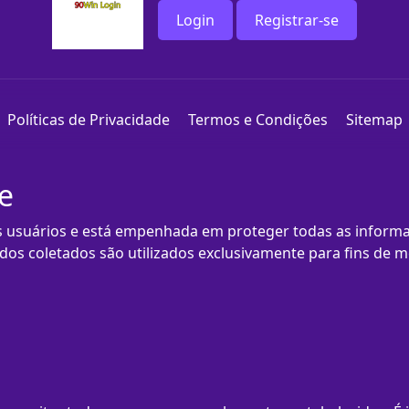
Login
Registrar-se
Políticas de Privacidade
Termos e Condições
Sitemap
de
us usuários e está empenhada em proteger todas as inform
os coletados são utilizados exclusivamente para fins de m