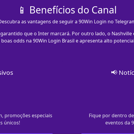
📱 Benefícios do Canal
Descubra as vantagens de seguir a 90Win Login no Telegra
rantido que o Inter marcará. Por outro lado, o Nashville 
 boas odds na 90Win Login Brasil e apresenta alto potencial
sivos
📢 Notí
m, promoções especiais
Fique por dentro d
s únicos!
eventos da 