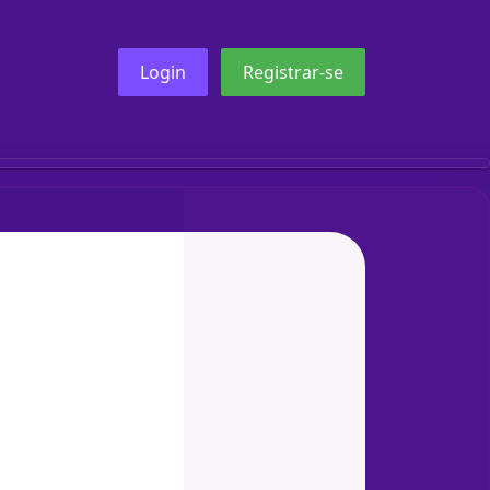
Login
Registrar-se