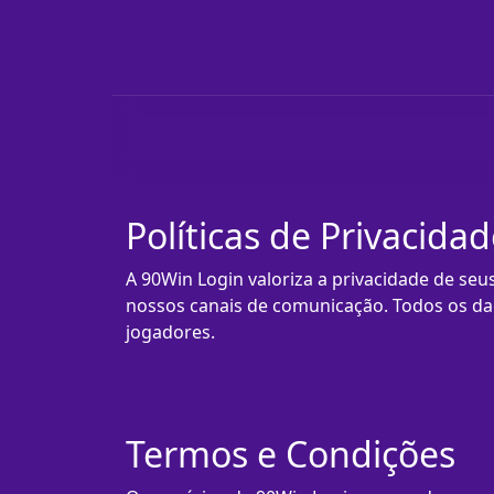
Políticas de Privacida
A 90Win Login valoriza a privacidade de se
nossos canais de comunicação. Todos os dad
jogadores.
Termos e Condições