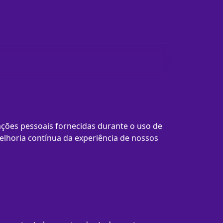
ações pessoais fornecidas durante o uso de
elhoria contínua da experiência de nossos