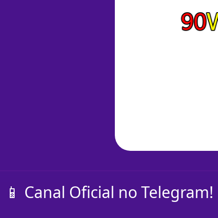
📱 Canal Oficial no Telegram!