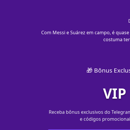
Com Messi e Suárez em campo, é quase ga
costuma ter
🎁 Bônus Exclu
VIP
Receba bônus exclusivos do Telegra
e códigos promocionai