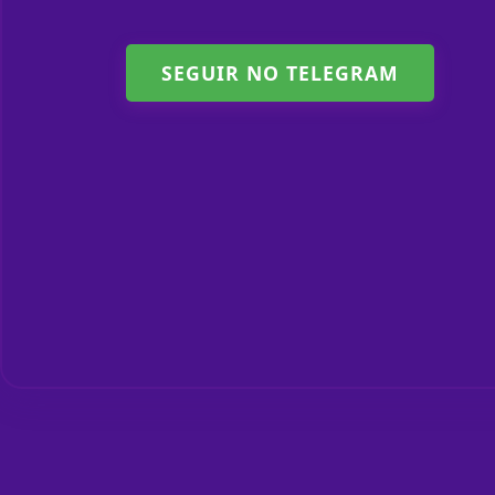
SEGUIR NO TELEGRAM