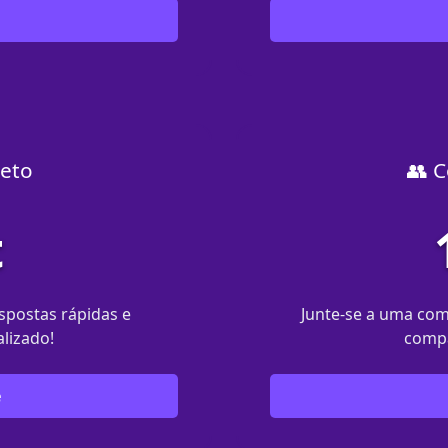
reto
👥 
t
espostas rápidas e
Junte-se a uma com
lizado!
compa
e