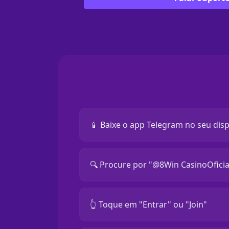
📱 Baixe o app Telegram no seu disp
🔍 Procure por "@8Win CasinoOficia
👆 Toque em "Entrar" ou "Join"