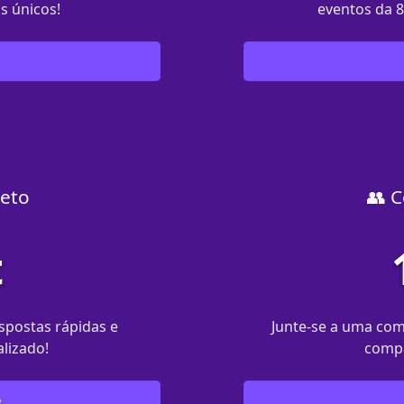
s únicos!
eventos da 
reto
👥 
t
espostas rápidas e
Junte-se a uma com
lizado!
compa
e