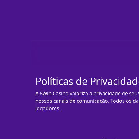
Políticas de Privacida
A 8Win Casino valoriza a privacidade de se
nossos canais de comunicação. Todos os dad
jogadores.