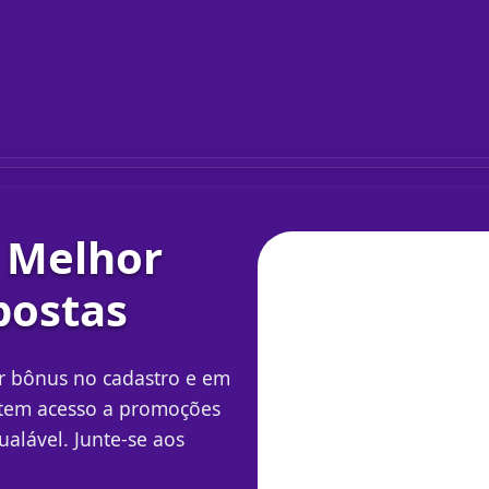
A Melhor
postas
r bônus no cadastro e em
 tem acesso a promoções
ualável. Junte-se aos