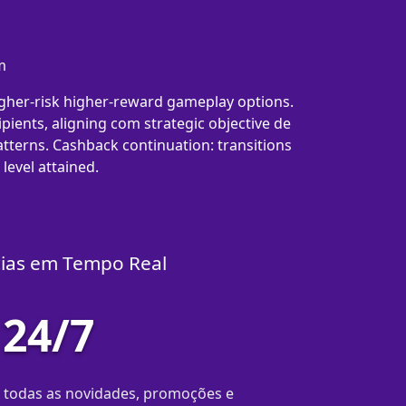
m
igher-risk higher-reward gameplay options.
ients, aligning com strategic objective de
tterns. Cashback continuation: transitions
level attained.
cias em Tempo Real
24/7
e todas as novidades, promoções e