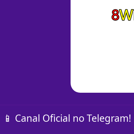
📱 Canal Oficial no Telegram!