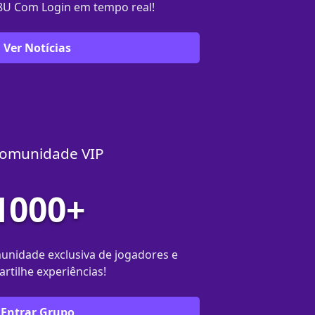
8U Com Login em tempo real!
Ver Notícias
Comunidade VIP
1000+
unidade exclusiva de jogadores e
rtilhe experiências!
Entrar Grupo