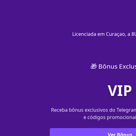
Licenciada em Curaçao, a 8U
🎁 Bônus Exclu
VIP
Receba bônus exclusivos do Telegra
e códigos promocionai
Ver Bônus