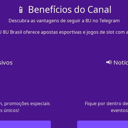
📱 Benefícios do Canal
Descubra as vantagens de seguir a 8U no Telegram
 8U Brasil oferece apostas esportivas e jogos de slot com a
sivos
📢 Notí
m, promoções especiais
Fique por dentro d
s únicos!
eventos