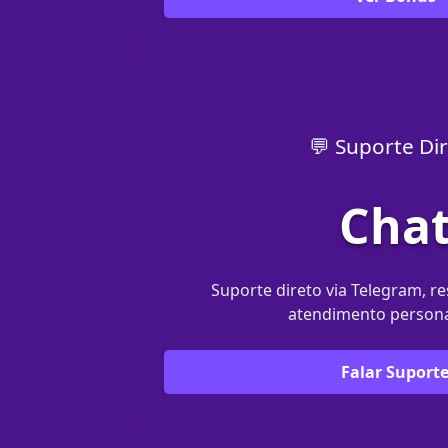
💬 Suporte Di
Cha
Suporte direto via Telegram, r
atendimento persona
Falar Suport