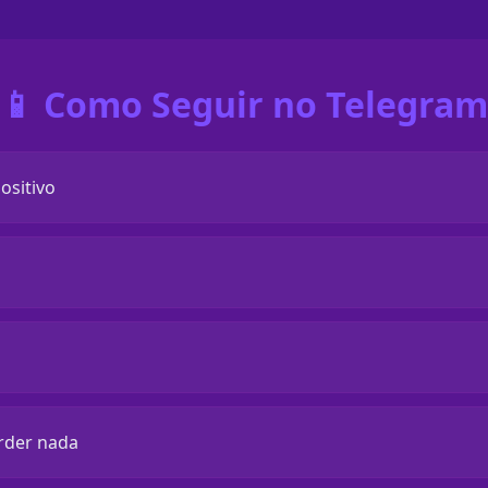
📱 Como Seguir no Telegram
ositivo
erder nada