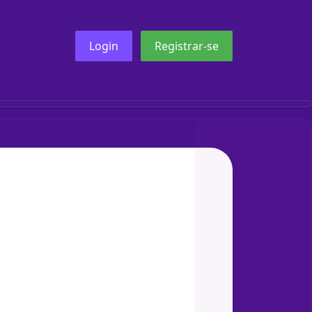
Login
Registrar-se