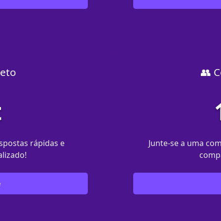
reto
👥 
t
espostas rápidas e
Junte-se a uma com
lizado!
compa
e