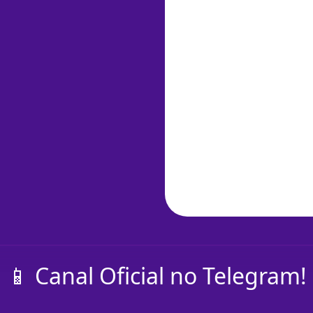
📱 Canal Oficial no Telegram!