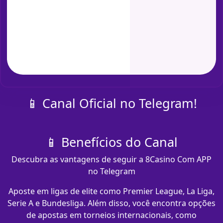
📱 Canal Oficial no Telegram!
📱 Benefícios do Canal
Descubra as vantagens de seguir a 8Casino Com APP
no Telegram
Aposte em ligas de elite como Premier League, La Liga,
Serie A e Bundesliga. Além disso, você encontra opções
de apostas em torneios internacionais, como