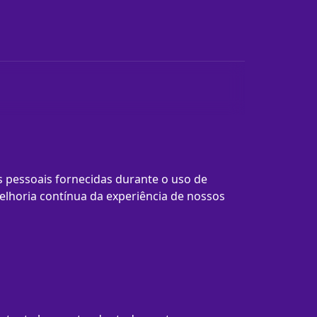
s pessoais fornecidas durante o uso de
elhoria contínua da experiência de nossos