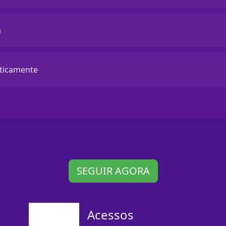
a
aticamente
SEGUIR AGORA
Acessos