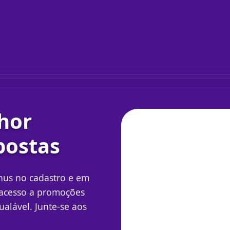
hor
postas
nus no cadastro e em
 acesso a promoções
ualável. Junte-se aos