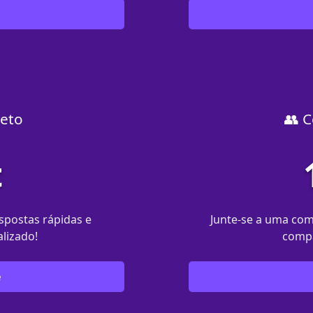
reto
👥 
t
espostas rápidas e
Junte-se a uma com
lizado!
compa
e