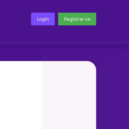
Login
Registrar-se