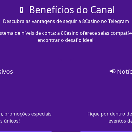
📱 Benefícios do Canal
Descubra as vantagens de seguir a 8Casino no Telegram
stema de níveis de conta; a 8Casino oferece salas compatíve
encontrar o desafio ideal.
sivos
📢 Notí
m, promoções especiais
Fique por dentro d
s únicos!
eventos d