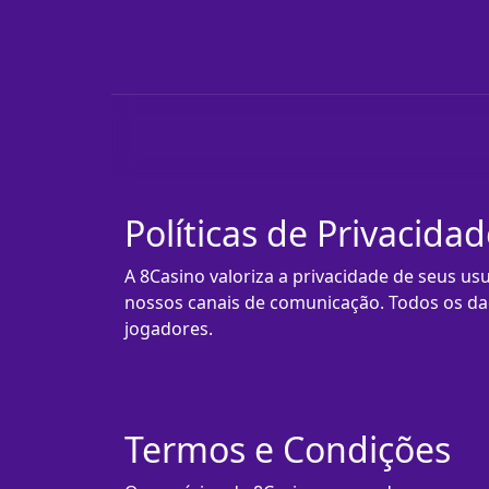
Políticas de Privacida
A 8Casino valoriza a privacidade de seus u
nossos canais de comunicação. Todos os dad
jogadores.
Termos e Condições