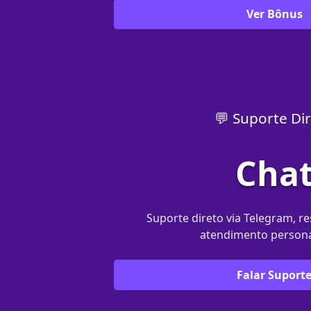
Ver Bônus
💬 Suporte Di
Cha
Suporte direto via Telegram, r
atendimento persona
Falar Suport