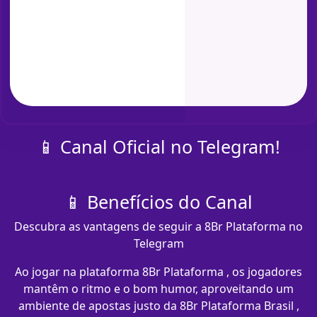
📱 Canal Oficial no Telegram!
📱 Benefícios do Canal
Descubra as vantagens de seguir a 8Br Plataforma no
Telegram
Ao jogar na plataforma 8Br Plataforma , os jogadores
mantêm o ritmo e o bom humor, aproveitando um
ambiente de apostas justo da 8Br Plataforma Brasil ,