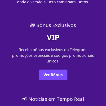
onde diversão e lucro caminham juntos.
🎁 Bônus Exclusivos
VIP
Receba bônus exclusivos do Telegram,
promoções especiais e códigos promocionais
únicos!
Ver Bônus
📢 Notícias em Tempo Real