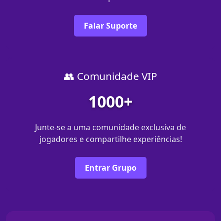
Falar Suporte
👥 Comunidade VIP
1000+
Junte-se a uma comunidade exclusiva de
jogadores e compartilhe experiências!
Entrar Grupo