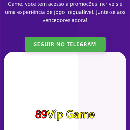
Game, você tem acesso a promoções incríveis e
uma experiência de jogo inigualável. Junte-se aos
vencedores agora!
SEGUIR NO TELEGRAM