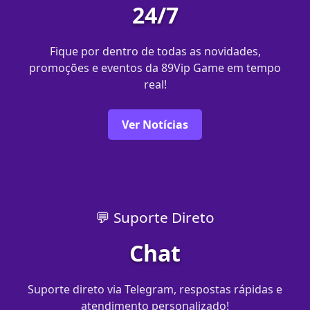
24/7
Fique por dentro de todas as novidades,
promoções e eventos da 89Vip Game em tempo
real!
Ver Notícias
💬 Suporte Direto
Chat
Suporte direto via Telegram, respostas rápidas e
atendimento personalizado!