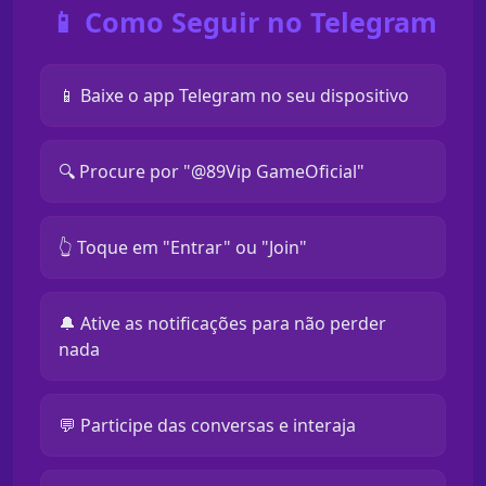
📱 Como Seguir no Telegram
📱 Baixe o app Telegram no seu dispositivo
🔍 Procure por "@89Vip GameOficial"
👆 Toque em "Entrar" ou "Join"
🔔 Ative as notificações para não perder
nada
💬 Participe das conversas e interaja