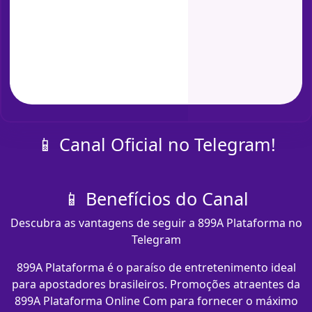
📱 Canal Oficial no Telegram!
📱 Benefícios do Canal
Descubra as vantagens de seguir a 899A Plataforma no
Telegram
899A Plataforma é o paraíso de entretenimento ideal
para apostadores brasileiros. Promoções atraentes da
899A Plataforma Online Com para fornecer o máximo