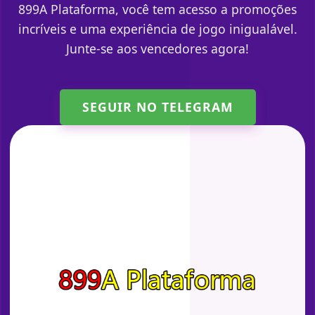
899A Plataforma, você tem acesso a promoções
incríveis e uma experiência de jogo inigualável.
Junte-se aos vencedores agora!
SEGUIR NO TELEGRAM