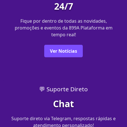
24/7
Fique por dentro de todas as novidades,
promoções e eventos da 899A Plataforma em
tempo real!
Ver Notícias
💬 Suporte Direto
Chat
Suporte direto via Telegram, respostas rápidas e
atendimento personalizado!