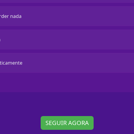
erder nada
a
aticamente
SEGUIR AGORA