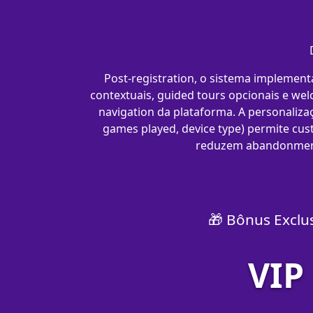
Post-registration, o sistema implement
contextuais, guided tours opcionais e we
navigation da plataforma. A personaliza
games played, device type) permite cus
reduzem abandonment d
🎁 Bônus Exclu
VIP