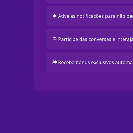
🔔 Ative as notificações para não p
💬 Participe das conversas e interaj
🎁 Receba bônus exclusivos autom