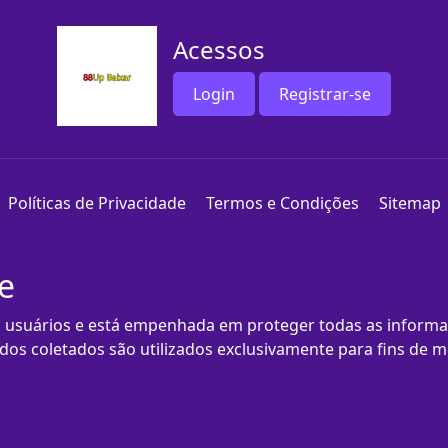
Acessos
Login
Registrar-se
Políticas de Privacidade
Termos e Condições
Sitemap
de
us usuários e está empenhada em proteger todas as inform
os coletados são utilizados exclusivamente para fins de m