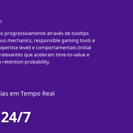
m
es progressivamente através de tooltips
nus mechanics, responsible gaming tools e
ertise level) e comportamentais (initial
relevantes que aceleram time-to-value e
retention probability.
cias em Tempo Real
24/7