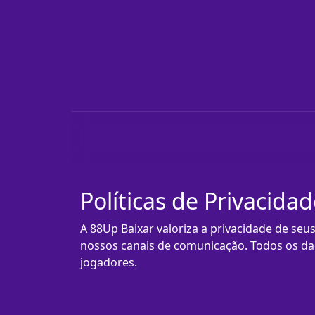
Políticas de Privacida
A 88Up Baixar valoriza a privacidade de se
nossos canais de comunicação. Todos os dad
jogadores.