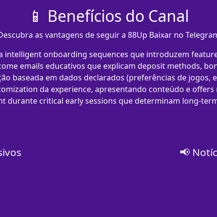
📱 Benefícios do Canal
Descubra as vantagens de seguir a 88Up Baixar no Telegra
a intelligent onboarding sequences que introduzem featur
lcome emails educativos que explicam deposit methods, bo
ção baseada em dados declarados (preferências de jogos, exp
tomization da experience, apresentando conteúdo e offers 
urante critical early sessions que determinam long-term 
sivos
📢 Notí