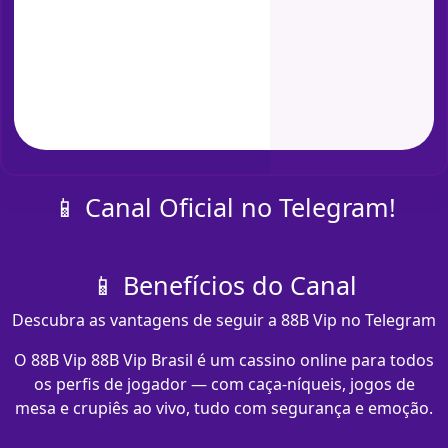
📱 Canal Oficial no Telegram!
📱 Benefícios do Canal
Descubra as vantagens de seguir a 88B Vip no Telegram
O 88B Vip 88B Vip Brasil é um cassino online para todos
os perfis de jogador — com caça-níqueis, jogos de
mesa e crupiês ao vivo, tudo com segurança e emoção.