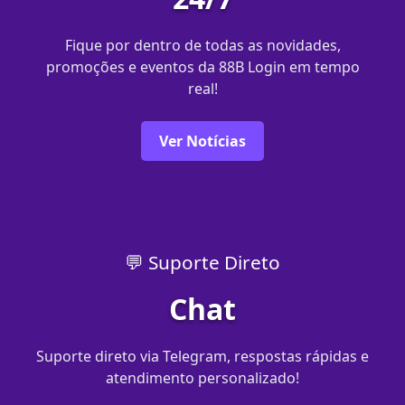
Fique por dentro de todas as novidades,
promoções e eventos da 88B Login em tempo
real!
Ver Notícias
💬 Suporte Direto
Chat
Suporte direto via Telegram, respostas rápidas e
atendimento personalizado!