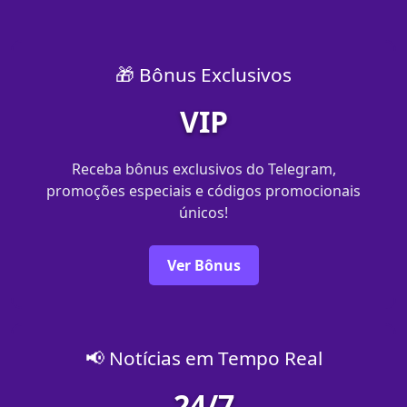
🎁 Bônus Exclusivos
VIP
Receba bônus exclusivos do Telegram,
promoções especiais e códigos promocionais
únicos!
Ver Bônus
📢 Notícias em Tempo Real
24/7