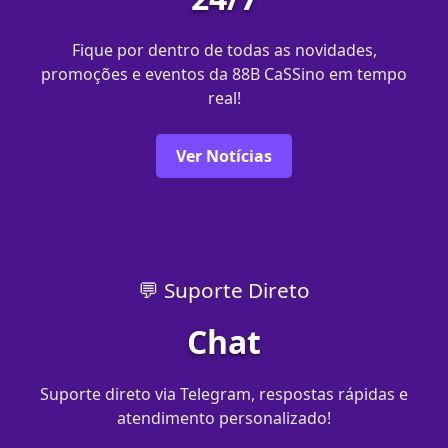
Fique por dentro de todas as novidades,
promoções e eventos da 88B CaSSino em tempo
real!
Ver Notícias
💬 Suporte Direto
Chat
Suporte direto via Telegram, respostas rápidas e
atendimento personalizado!