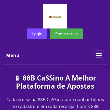
Login
Registrar-se
Menu
📱 88B CaSSino A Melhor
Plataforma de Apostas
Cadastre-se na 88B CaSSino para ganhar bônus
no cadastro e em cada recarga. Com a 88B