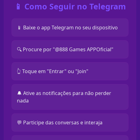
📱 Como Seguir no Telegram
📱 Baixe o app Telegram no seu dispositivo
🔍 Procure por "@888 Games APPOficial"
👆 Toque em "Entrar" ou "Join"
🔔 Ative as notificações para não perder
nada
💬 Participe das conversas e interaja