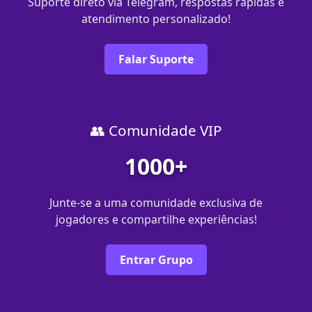
Suporte direto via Telegram, respostas rápidas e
atendimento personalizado!
Falar Suporte
👥 Comunidade VIP
1000+
Junte-se a uma comunidade exclusiva de
jogadores e compartilhe experiências!
Entrar Grupo