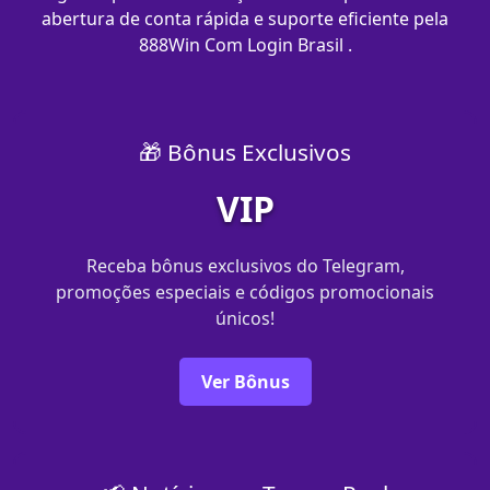
abertura de conta rápida e suporte eficiente pela
888Win Com Login Brasil .
🎁 Bônus Exclusivos
VIP
Receba bônus exclusivos do Telegram,
promoções especiais e códigos promocionais
únicos!
Ver Bônus