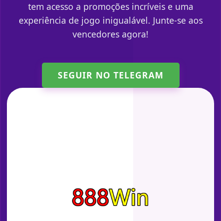
tem acesso a promoções incríveis e uma
experiência de jogo inigualável. Junte-se aos
vencedores agora!
SEGUIR NO TELEGRAM