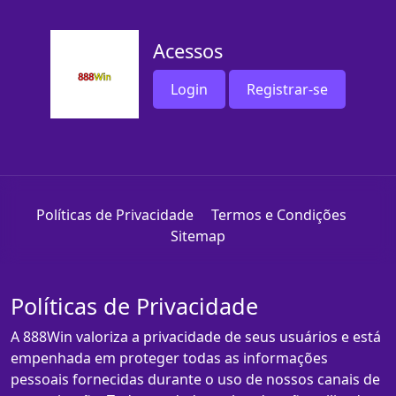
Acessos
Login
Registrar-se
Políticas de Privacidade
Termos e Condições
Sitemap
Políticas de Privacidade
A 888Win valoriza a privacidade de seus usuários e está
empenhada em proteger todas as informações
pessoais fornecidas durante o uso de nossos canais de