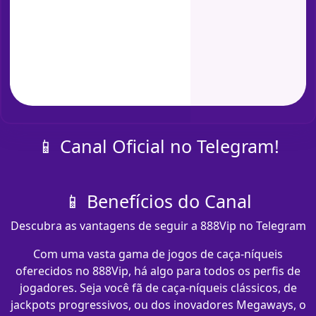
📱 Canal Oficial no Telegram!
📱 Benefícios do Canal
Descubra as vantagens de seguir a 888Vip no Telegram
Com uma vasta gama de jogos de caça-níqueis
oferecidos no 888Vip, há algo para todos os perfis de
jogadores. Seja você fã de caça-níqueis clássicos, de
jackpots progressivos, ou dos inovadores Megaways, o