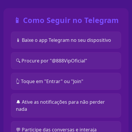
📱 Como Seguir no Telegram
📱 Baixe o app Telegram no seu dispositivo
🔍 Procure por "@888VipOficial"
👆 Toque em "Entrar" ou "Join"
🔔 Ative as notificações para não perder
nada
💬 Participe das conversas e interaja