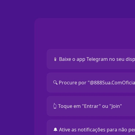
📱 Baixe o app Telegram no seu disp
🔍 Procure por "@888Sua.ComOficia
👆 Toque em "Entrar" ou "Join"
🔔 Ative as notificações para não p