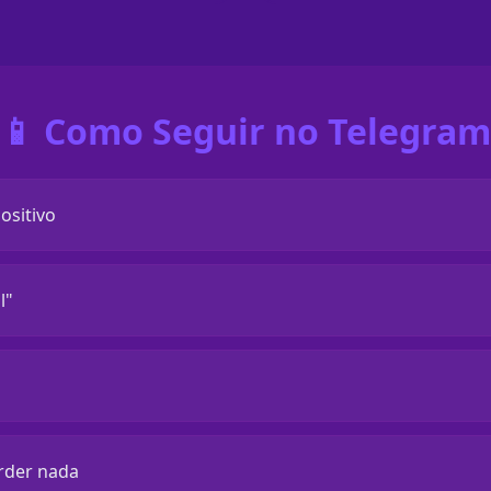
📱 Como Seguir no Telegram
ositivo
l"
erder nada