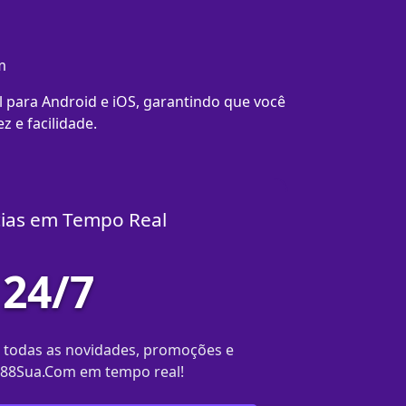
m
l para Android e iOS, garantindo que você
 e facilidade.
cias em Tempo Real
24/7
e todas as novidades, promoções e
888Sua.Com em tempo real!