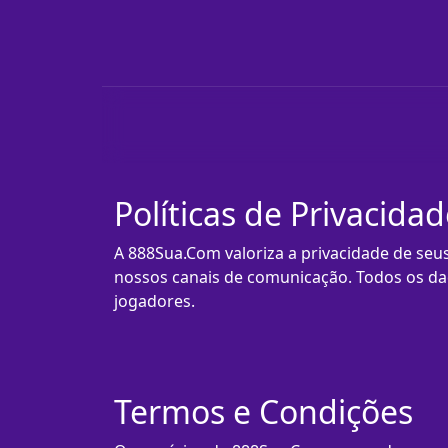
Políticas de Privacida
A 888Sua.Com valoriza a privacidade de se
nossos canais de comunicação. Todos os dad
jogadores.
Termos e Condições