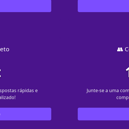
reto
👥 
t
espostas rápidas e
Junte-se a uma com
lizado!
compa
e