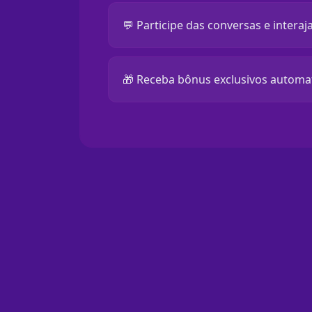
💬 Participe das conversas e interaj
🎁 Receba bônus exclusivos autom