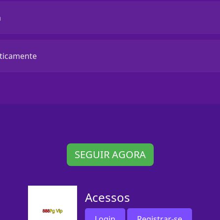
a
aticamente
SEGUIR AGORA
Acessos
Login
Registrar-se