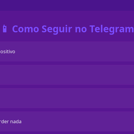
📱 Como Seguir no Telegram
ositivo
erder nada