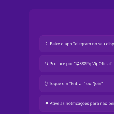
📱 Baixe o app Telegram no seu disp
🔍 Procure por "@888Pg VipOficial"
👆 Toque em "Entrar" ou "Join"
🔔 Ative as notificações para não p