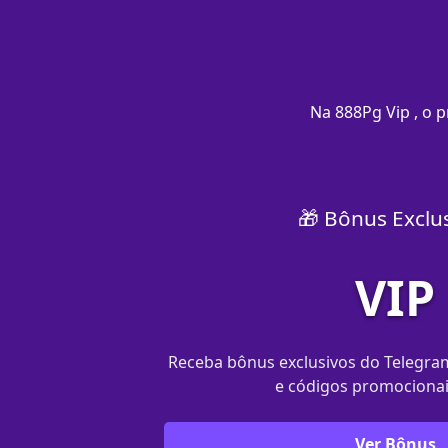
Na 888Pg Vip , o 
🎁 Bônus Exclu
VIP
Receba bônus exclusivos do Telegra
e códigos promocionai
Ver Bônus