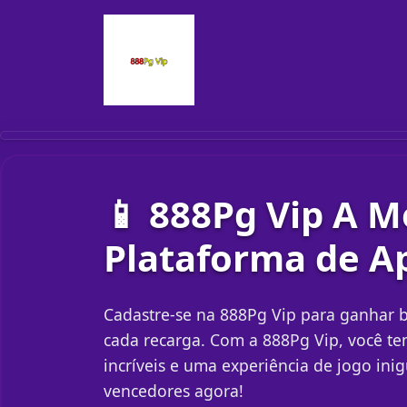
📱 888Pg Vip A M
Plataforma de A
Cadastre-se na 888Pg Vip para ganhar 
cada recarga. Com a 888Pg Vip, você t
incríveis e uma experiência de jogo inig
vencedores agora!