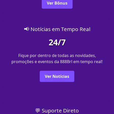
Ver Bônus
📢 Notícias em Tempo Real
24/7
Fique por dentro de todas as novidades,
promoções e eventos da 888Brl em tempo real!
Ver Notícias
💬 Suporte Direto