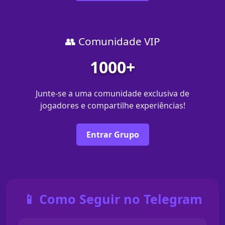
👥 Comunidade VIP
1000+
Junte-se a uma comunidade exclusiva de
jogadores e compartilhe experiências!
Entrar Grupo
📱 Como Seguir no Telegram