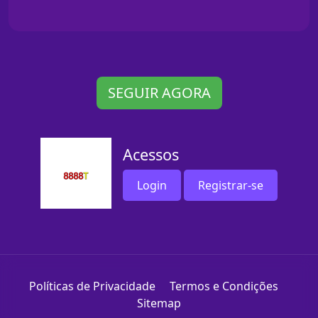
SEGUIR AGORA
Acessos
Login
Registrar-se
Políticas de Privacidade
Termos e Condições
Sitemap