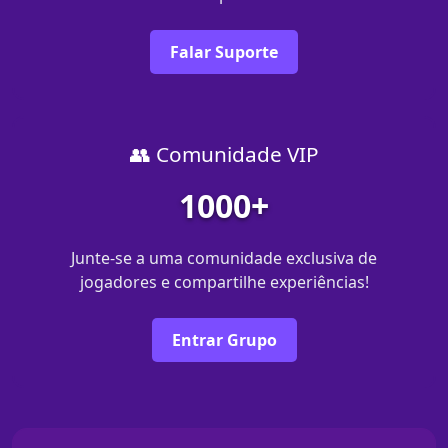
Falar Suporte
👥 Comunidade VIP
1000+
Junte-se a uma comunidade exclusiva de
jogadores e compartilhe experiências!
Entrar Grupo