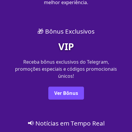
melhor experiência.
🎁 Bônus Exclusivos
VIP
Receba bônus exclusivos do Telegram,
promoções especiais e códigos promocionais
únicos!
Ver Bônus
📢 Notícias em Tempo Real