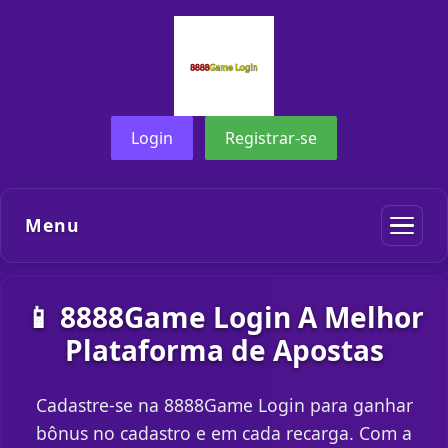
Login
Registrar-se
Menu
📱 8888Game Login A Melhor
Plataforma de Apostas
Cadastre-se na 8888Game Login para ganhar
bônus no cadastro e em cada recarga. Com a