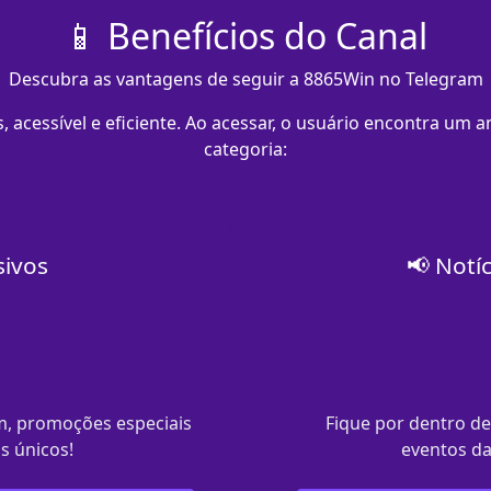
📱 Benefícios do Canal
Descubra as vantagens de seguir a 8865Win no Telegram
s, acessível e eficiente. Ao acessar, o usuário encontra u
categoria:
sivos
📢 Notí
m, promoções especiais
Fique por dentro d
s únicos!
eventos da