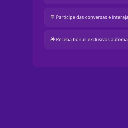
💬 Participe das conversas e interaj
🎁 Receba bônus exclusivos autom