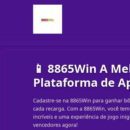
📱 8865Win A Me
Plataforma de A
Cadastre-se na 8865Win para ganhar bô
cada recarga. Com a 8865Win, você tem
incríveis e uma experiência de jogo inig
vencedores agora!