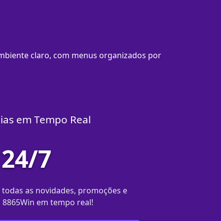
m ambiente claro, com menus organizados por
cias em Tempo Real
24/7
e todas as novidades, promoções e
 8865Win em tempo real!