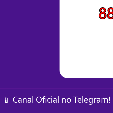
📱 Canal Oficial no Telegram!