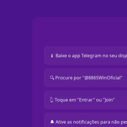
📱 Baixe o app Telegram no seu disp
🔍 Procure por "@8865WinOficial"
👆 Toque em "Entrar" ou "Join"
🔔 Ative as notificações para não p