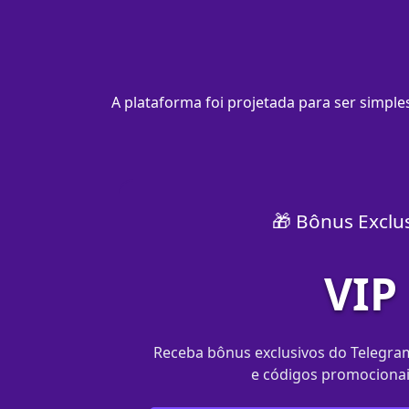
A plataforma foi projetada para ser simple
🎁 Bônus Exclu
VIP
Receba bônus exclusivos do Telegra
e códigos promocionai