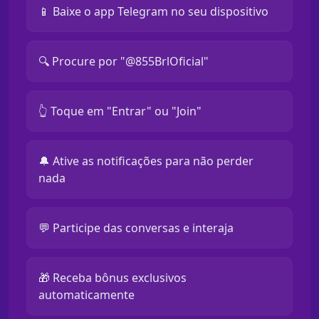
📱 Baixe o app Telegram no seu dispositivo
🔍 Procure por "@855BrlOficial"
👆 Toque em "Entrar" ou "Join"
🔔 Ative as notificações para não perder
nada
💬 Participe das conversas e interaja
🎁 Receba bônus exclusivos
automaticamente