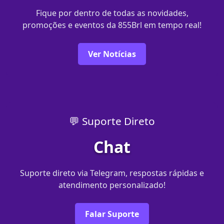
Fique por dentro de todas as novidades,
promoções e eventos da 855Brl em tempo real!
Ver Notícias
💬 Suporte Direto
Chat
Suporte direto via Telegram, respostas rápidas e
atendimento personalizado!
Falar Suporte