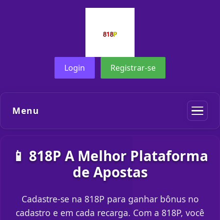
Login
Registrar-se
Menu
📱 818P A Melhor Plataforma
de Apostas
Cadastre-se na 818P para ganhar bônus no
cadastro e em cada recarga. Com a 818P, você