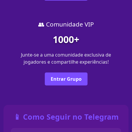
👥 Comunidade VIP
1000+
Junte-se a uma comunidade exclusiva de
jogadores e compartilhe experiências!
Entrar Grupo
📱 Como Seguir no Telegram