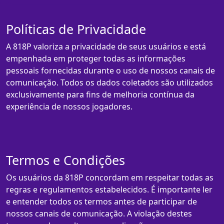
Políticas de Privacidade
A 818P valoriza a privacidade de seus usuários e está
empenhada em proteger todas as informações
pessoais fornecidas durante o uso de nossos canais de
comunicação. Todos os dados coletados são utilizados
exclusivamente para fins de melhoria contínua da
experiência de nossos jogadores.
Termos e Condições
Os usuários da 818P concordam em respeitar todas as
regras e regulamentos estabelecidos. É importante ler
e entender todos os termos antes de participar de
nossos canais de comunicação. A violação destes