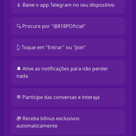
📱 Baixe o app Telegram no seu dispositivo
🔍 Procure por "@818POficial"
👆 Toque em "Entrar" ou "Join"
🔔 Ative as notificações para não perder
nada
💬 Participe das conversas e interaja
🎁 Receba bônus exclusivos
automaticamente