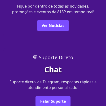
Fique por dentro de todas as novidades,
promoções e eventos da 818P em tempo real!
Ver Notícias
💬 Suporte Direto
Chat
Suporte direto via Telegram, respostas rápidas e
atendimento personalizado!
Falar Suporte