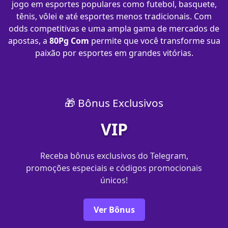
jogo em esportes populares como futebol, basquete,
tênis, vôlei e até esportes menos tradicionais. Com
odds competitivas e uma ampla gama de mercados de
apostas, a
80Pg Com
permite que você transforme sua
paixão por esportes em grandes vitórias.
🎁 Bônus Exclusivos
VIP
Receba bônus exclusivos do Telegram,
promoções especiais e códigos promocionais
únicos!
Ver Bônus