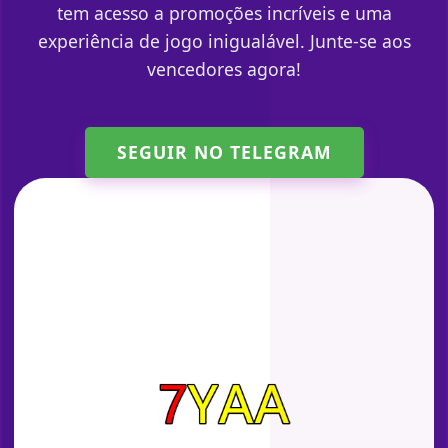
tem acesso a promoções incríveis e uma
experiência de jogo inigualável. Junte-se aos
vencedores agora!
SEGUIR NO TELEGRAM