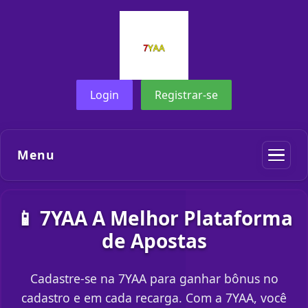
Login
Registrar-se
Menu
📱 7YAA A Melhor Plataforma
de Apostas
Cadastre-se na 7YAA para ganhar bônus no
cadastro e em cada recarga. Com a 7YAA, você