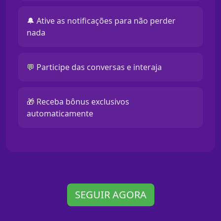
🔔 Ative as notificações para não perder
nada
💬 Participe das conversas e interaja
🎁 Receba bônus exclusivos
automaticamente
SEGUIR AGORA