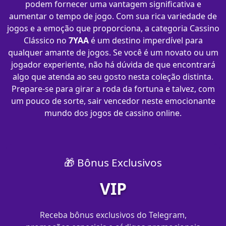
podem fornecer uma vantagem significativa e
aumentar o tempo de jogo. Com sua rica variedade de
jogos e a emoção que proporciona, a categoria Cassino
Clássico no
7YAA
é um destino imperdível para
qualquer amante de jogos. Se você é um novato ou um
jogador experiente, não há dúvida de que encontrará
algo que atenda ao seu gosto nesta coleção distinta.
Prepare-se para girar a roda da fortuna e talvez, com
um pouco de sorte, sair vencedor neste emocionante
mundo dos jogos de cassino online.
🎁 Bônus Exclusivos
VIP
Receba bônus exclusivos do Telegram,