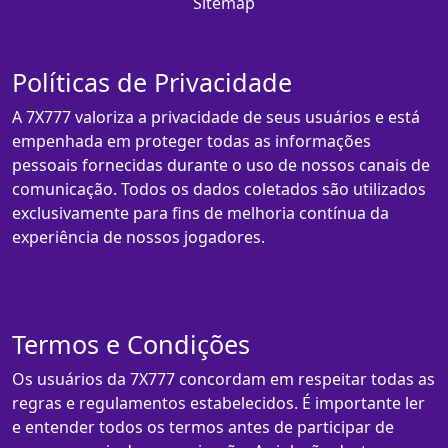
Sitemap
Políticas de Privacidade
A 7X777 valoriza a privacidade de seus usuários e está
empenhada em proteger todas as informações
pessoais fornecidas durante o uso de nossos canais de
comunicação. Todos os dados coletados são utilizados
exclusivamente para fins de melhoria contínua da
experiência de nossos jogadores.
Termos e Condições
Os usuários da 7X777 concordam em respeitar todas as
regras e regulamentos estabelecidos. É importante ler
e entender todos os termos antes de participar de