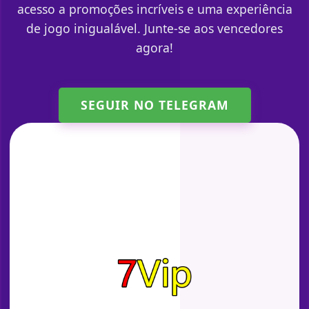
acesso a promoções incríveis e uma experiência
de jogo inigualável. Junte-se aos vencedores
agora!
SEGUIR NO TELEGRAM