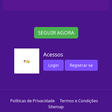
SEGUIR AGORA
Acessos
Login
Registrar-se
Políticas de Privacidade
Termos e Condições
Sitemap