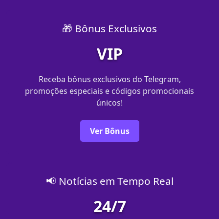
🎁 Bônus Exclusivos
VIP
Receba bônus exclusivos do Telegram,
promoções especiais e códigos promocionais
únicos!
Ver Bônus
📢 Notícias em Tempo Real
24/7