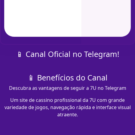
📱 Canal Oficial no Telegram!
📱 Benefícios do Canal
Descubra as vantagens de seguir a 7U no Telegram
Um site de cassino profissional da 7U com grande
variedade de jogos, navegação rápida e interface visual
atraente.