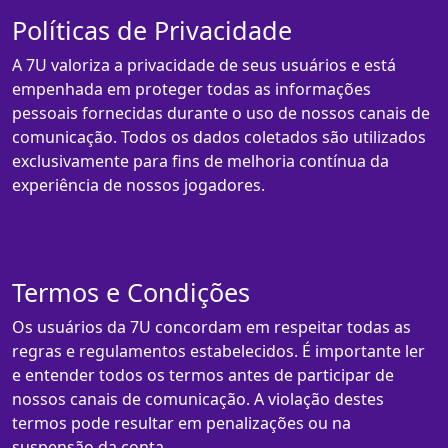
Políticas de Privacidade
A 7U valoriza a privacidade de seus usuários e está
empenhada em proteger todas as informações
pessoais fornecidas durante o uso de nossos canais de
comunicação. Todos os dados coletados são utilizados
exclusivamente para fins de melhoria contínua da
experiência de nossos jogadores.
Termos e Condições
Os usuários da 7U concordam em respeitar todas as
regras e regulamentos estabelecidos. É importante ler
e entender todos os termos antes de participar de
nossos canais de comunicação. A violação destes
termos pode resultar em penalizações ou na
suspensão da conta.