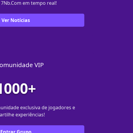
 7Nb.Com em tempo real!
Ver Notícias
Comunidade VIP
1000+
unidade exclusiva de jogadores e
rtilhe experiências!
Entrar Grupo