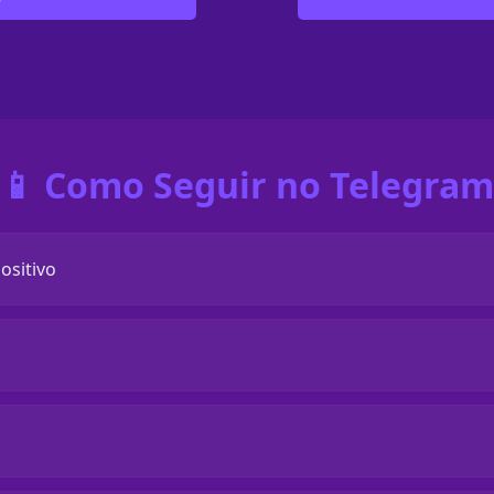
📱 Como Seguir no Telegram
ositivo