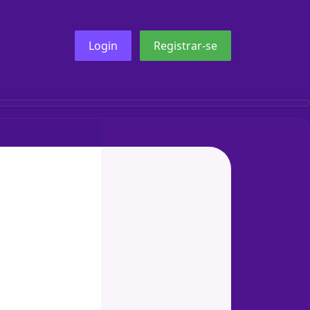
Login
Registrar-se