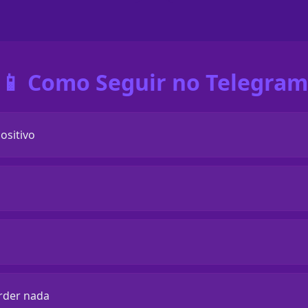
📱 Como Seguir no Telegram
ositivo
erder nada