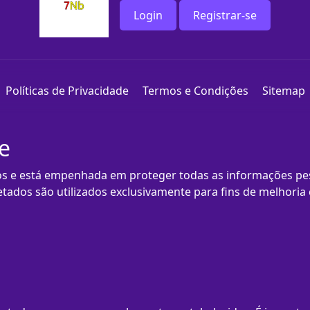
Login
Registrar-se
Políticas de Privacidade
Termos e Condições
Sitemap
de
ios e está empenhada em proteger todas as informações pe
tados são utilizados exclusivamente para fins de melhoria