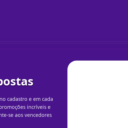
postas
no cadastro e em cada
promoções incríveis e
unte-se aos vencedores