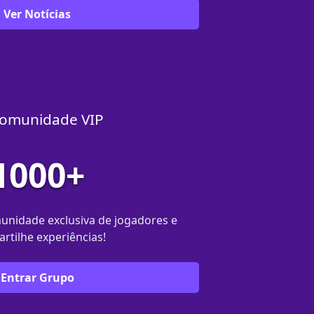
Ver Notícias
Comunidade VIP
1000+
unidade exclusiva de jogadores e
rtilhe experiências!
Entrar Grupo