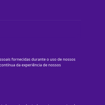
ssoais fornecidas durante o uso de nossos
 contínua da experiência de nossos