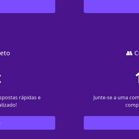
reto
👥 
t
espostas rápidas e
Junte-se a uma com
lizado!
compa
e