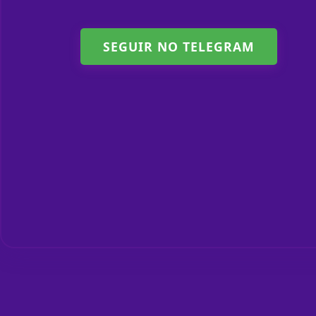
SEGUIR NO TELEGRAM