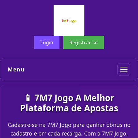
Login
Registrar-se
Menu
📱 7M7 Jogo A Melhor
Plataforma de Apostas
Cadastre-se na 7M7 Jogo para ganhar bônus no
cadastro e em cada recarga. Com a 7M7 Jogo,