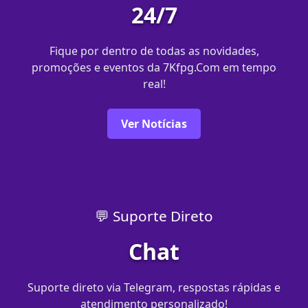
24/7
Fique por dentro de todas as novidades,
promoções e eventos da 7Kfpg.Com em tempo
real!
Ver Notícias
💬 Suporte Direto
Chat
Suporte direto via Telegram, respostas rápidas e
atendimento personalizado!