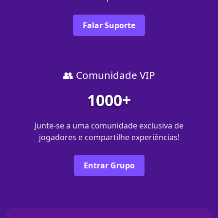
Falar Suporte
👥 Comunidade VIP
1000+
Junte-se a uma comunidade exclusiva de
jogadores e compartilhe experiências!
Entrar Grupo