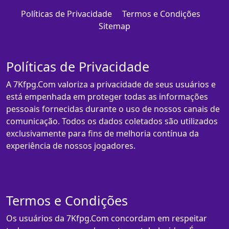
Políticas de Privacidade
Termos e Condições
Sitemap
Políticas de Privacidade
A 7Kfpg.Com valoriza a privacidade de seus usuários e
está empenhada em proteger todas as informações
pessoais fornecidas durante o uso de nossos canais de
comunicação. Todos os dados coletados são utilizados
exclusivamente para fins de melhoria contínua da
experiência de nossos jogadores.
Termos e Condições
Os usuários da 7Kfpg.Com concordam em respeitar