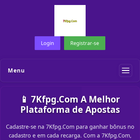
Login
Registrar-se
Menu
📱 7Kfpg.Com A Melhor
Plataforma de Apostas
Cadastre-se na 7Kfpg.Com para ganhar bônus no
cadastro e em cada recarga. Com a 7Kfpg.Com,