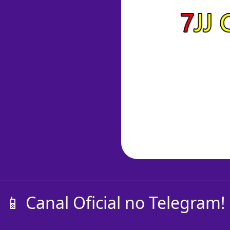
📱 Canal Oficial no Telegram!