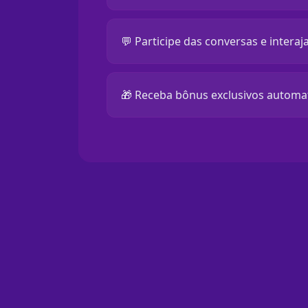
💬 Participe das conversas e interaj
🎁 Receba bônus exclusivos autom