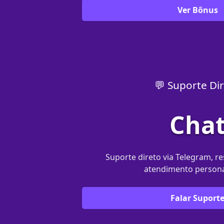
Ver Bônus
💬 Suporte Di
Cha
Suporte direto via Telegram, r
atendimento persona
Falar Suport