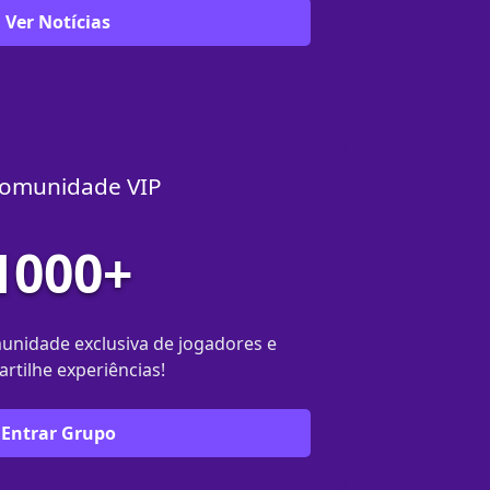
Ver Notícias
Comunidade VIP
1000+
unidade exclusiva de jogadores e
rtilhe experiências!
Entrar Grupo