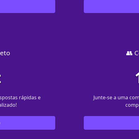
reto
👥 
t
espostas rápidas e
Junte-se a uma com
lizado!
compa
e