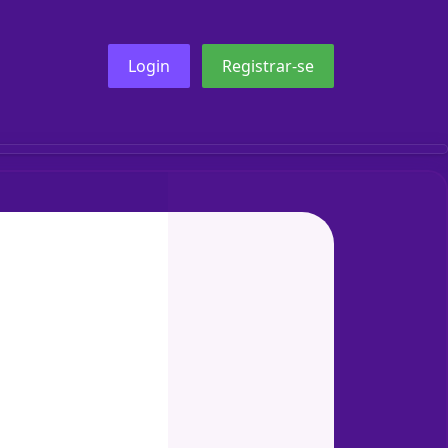
Login
Registrar-se