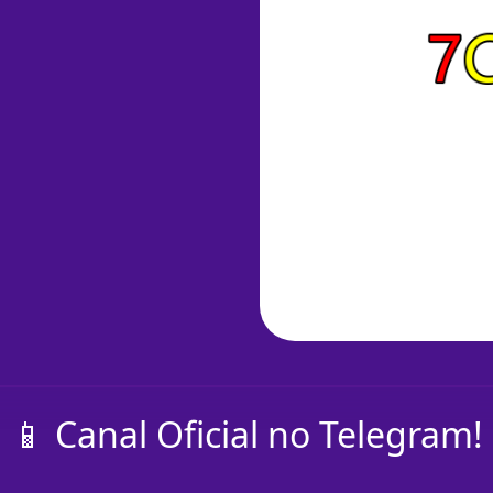
📱 Canal Oficial no Telegram!