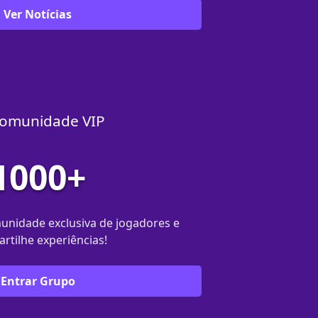
Ver Notícias
Comunidade VIP
1000+
unidade exclusiva de jogadores e
rtilhe experiências!
Entrar Grupo