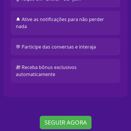
🔔 Ative as notificações para não perder
nada
💬 Participe das conversas e interaja
🎁 Receba bônus exclusivos
automaticamente
SEGUIR AGORA