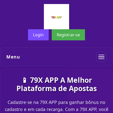
Login
Registrar-se
Menu
📱 79X APP A Melhor
Plataforma de Apostas
Cadastre-se na 79X APP para ganhar bônus no
cadastro e em cada recarga. Com a 79X APP, você