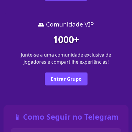
👥 Comunidade VIP
1000+
Junte-se a uma comunidade exclusiva de
jogadores e compartilhe experiências!
Entrar Grupo
📱 Como Seguir no Telegram