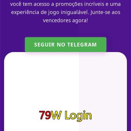
você tem acesso a promoções incríveis e uma
experiência de jogo inigualável. Junte-se aos
vencedores agora!
SEGUIR NO TELEGRAM