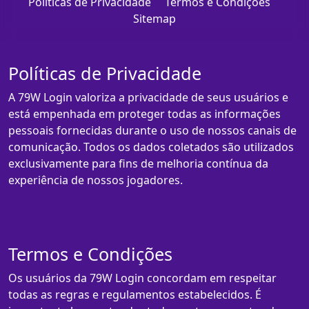
Políticas de Privacidade
Termos e Condições
Sitemap
Políticas de Privacidade
A 79W Login valoriza a privacidade de seus usuários e
está empenhada em proteger todas as informações
pessoais fornecidas durante o uso de nossos canais de
comunicação. Todos os dados coletados são utilizados
exclusivamente para fins de melhoria contínua da
experiência de nossos jogadores.
Termos e Condições
Os usuários da 79W Login concordam em respeitar
todas as regras e regulamentos estabelecidos. É