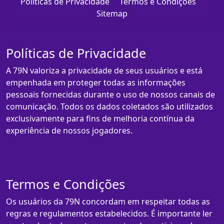
Políticas de Privacidade
Termos e Condições
Sitemap
Políticas de Privacidade
A 79N valoriza a privacidade de seus usuários e está
empenhada em proteger todas as informações
pessoais fornecidas durante o uso de nossos canais de
comunicação. Todos os dados coletados são utilizados
exclusivamente para fins de melhoria contínua da
experiência de nossos jogadores.
Termos e Condições
Os usuários da 79N concordam em respeitar todas as
regras e regulamentos estabelecidos. É importante ler