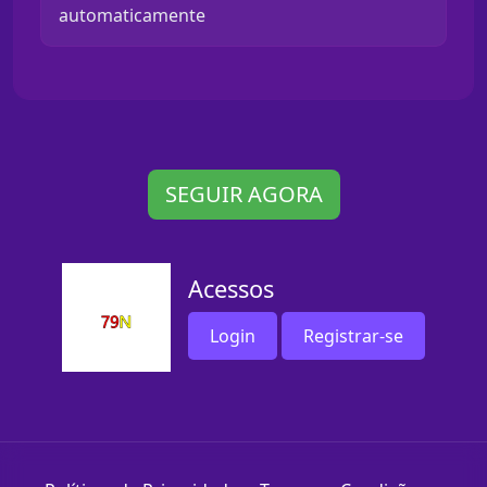
automaticamente
SEGUIR AGORA
Acessos
Login
Registrar-se