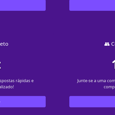
reto
👥 
t
espostas rápidas e
Junte-se a uma com
lizado!
compa
e