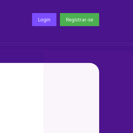
Login
Registrar-se