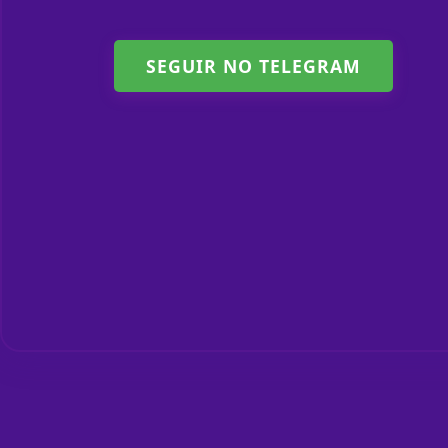
SEGUIR NO TELEGRAM