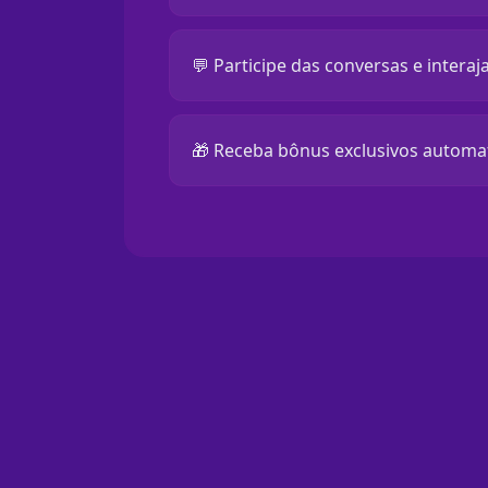
💬 Participe das conversas e interaj
🎁 Receba bônus exclusivos autom