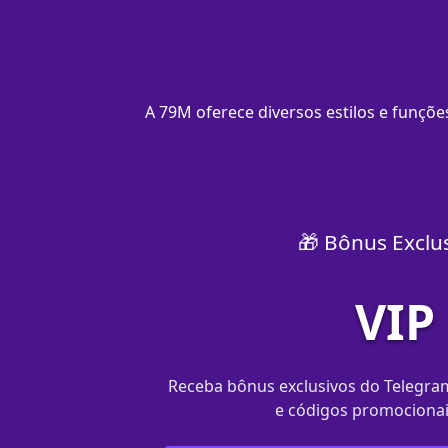
A 79M oferece diversos estilos e funções
🎁 Bônus Exclu
VIP
Receba bônus exclusivos do Telegra
e códigos promocionai