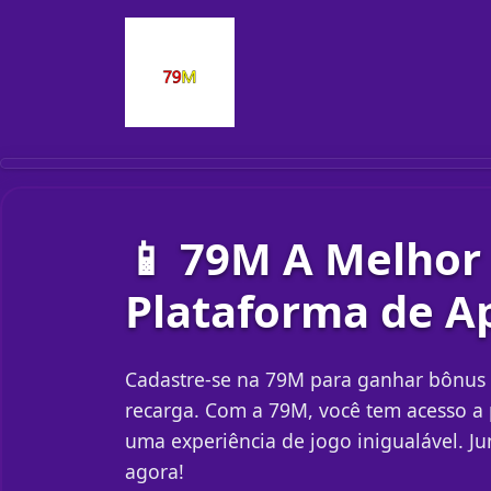
📱 79M A Melhor
Plataforma de A
Cadastre-se na 79M para ganhar bônus 
recarga. Com a 79M, você tem acesso a 
uma experiência de jogo inigualável. J
agora!