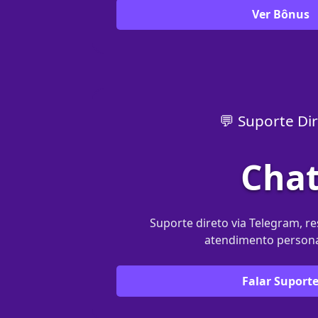
Ver Bônus
💬 Suporte Di
Cha
Suporte direto via Telegram, r
atendimento persona
Falar Suport