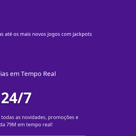
utas até os mais novos jogos com jackpots
cias em Tempo Real
24/7
e todas as novidades, promoções e
da 79M em tempo real!