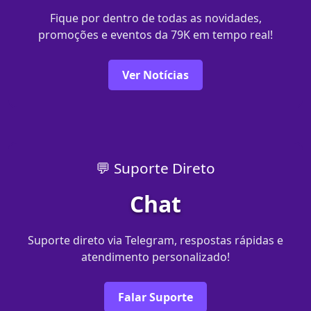
Fique por dentro de todas as novidades,
promoções e eventos da 79K em tempo real!
Ver Notícias
💬 Suporte Direto
Chat
Suporte direto via Telegram, respostas rápidas e
atendimento personalizado!
Falar Suporte