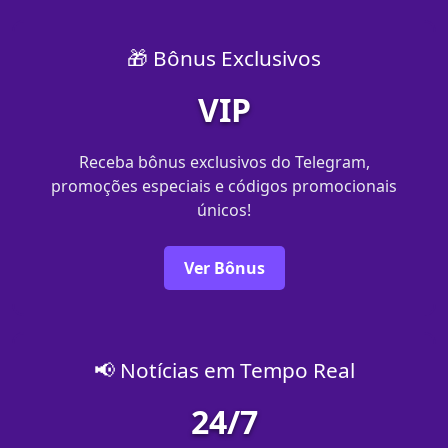
🎁 Bônus Exclusivos
VIP
Receba bônus exclusivos do Telegram,
promoções especiais e códigos promocionais
únicos!
Ver Bônus
📢 Notícias em Tempo Real
24/7